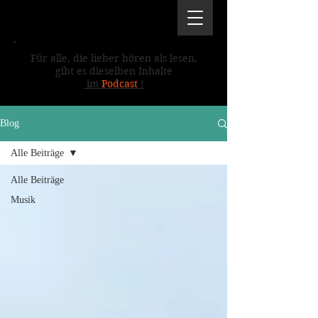
Für alle, die lieber hören als lesen,
gibt es dieselben Inhalte
im
Podcast
!
Blog
Alle Beiträge
Alle Beiträge
Musik