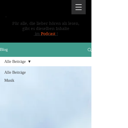
Für alle, die lieber hören als lesen,
gibt es dieselben Inhalte
im
Podcast
!
Blog
Alle Beiträge
Alle Beiträge
Musik